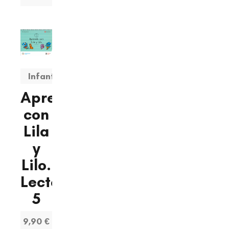
Infantil
Aprendo
con
Lila
y
Lilo.
Lectoescritura
5
9,90 €