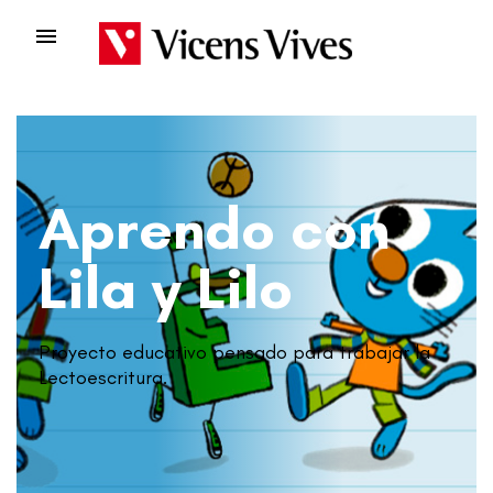

Aprendo con
Lila y Lilo
Proyecto educativo pensado para trabajar la
Lectoescritura.