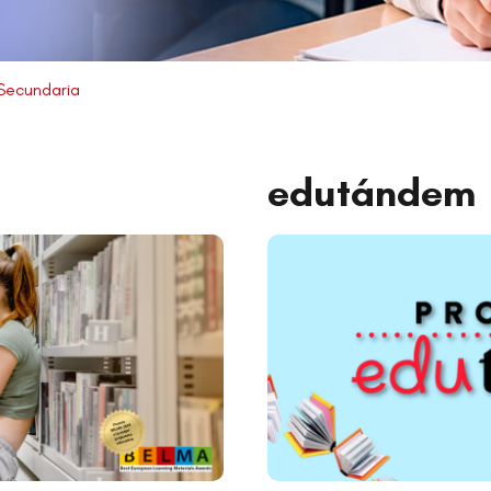
Secundaria
edutándem