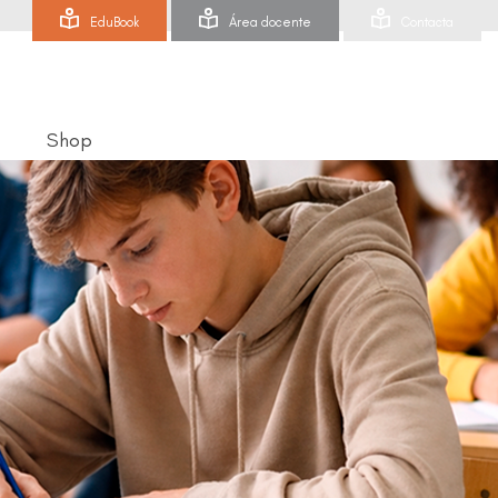
EduBook
Área docente
Contacta
Shop