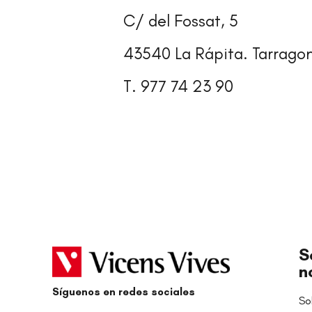
C/ del Fossat, 5
43540 La Rápita. Tarrago
T. 977 74 23 90
S
n
Síguenos en redes sociales
So