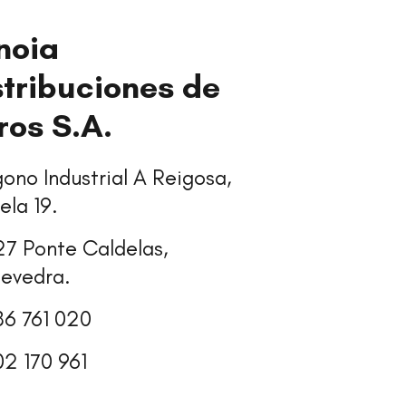
noia
stribuciones de
bros S.A.
gono Industrial A Reigosa,
ela 19.
7 Ponte Caldelas,
evedra.
86 761 020
02 170 961