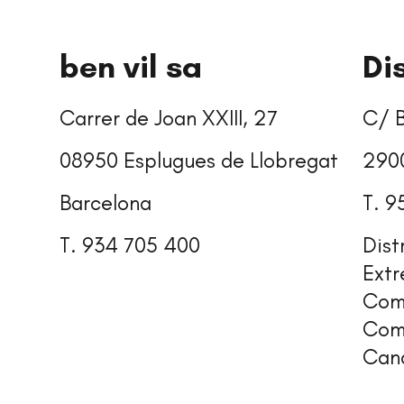
ben vil sa
Di
Carrer de Joan XXIII, 27
C/ 
08950 Esplugues de Llobregat
290
Barcelona
T. 9
T. 934 705 400
Dist
Extr
Com
Com
Cana