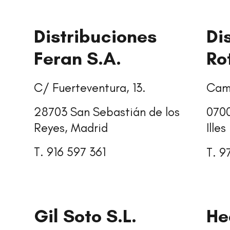
Distribuciones
Di
Feran S.A.
Ro
C/ Fuerteventura, 13.
Cami
28703 San Sebastián de los
0700
Reyes, Madrid
Illes
T. 916 597 361
T. 9
Gil Soto S.L.
He