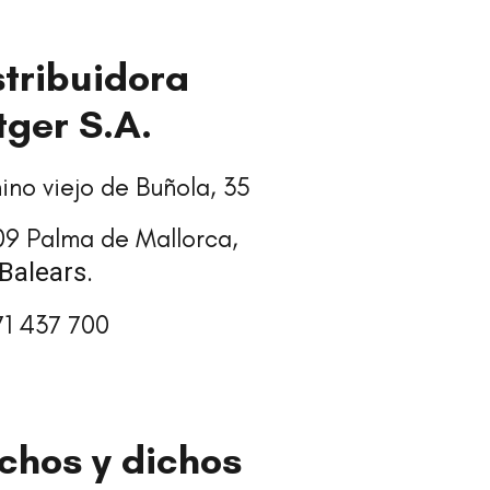
stribuidora
tger S.A.
no viejo de Buñola, 35
9 Palma de Mallorca,
Balears.
71 437 700
chos y dichos