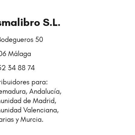
smalibro S.L.
Bodegueros 50
06 Málaga
52 34 88 74
ribuidores para:
emadura, Andalucía,
unidad de Madrid,
unidad Valenciana,
rias y Murcia.