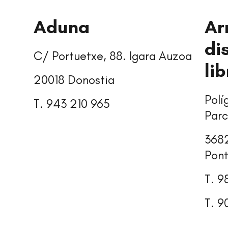
Aduna
Ar
di
C/ Portuetxe, 88. Igara Auzoa
li
20018 Donostia
Polí
T. 943 210 965
Parc
3682
Pont
T. 9
T. 9