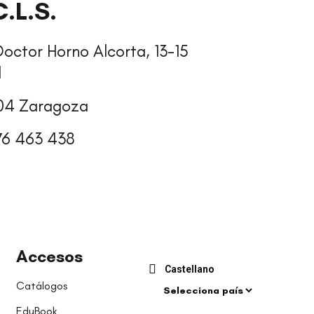
C.L.S.
octor Horno Alcorta, 13-15
l
04 Zaragoza
76 463 438
Accesos
Castellano
Catálogos
EduBook