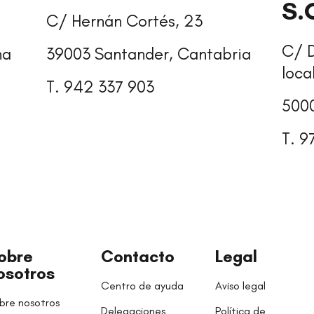
S.
C/ Hernán Cortés, 23
C/ D
na
39003 Santander, Cantabria
loca
T. 942 337 903
500
T. 9
obre
Contacto
Legal
osotros
Centro de ayuda
Aviso legal
bre nosotros
Delegaciones
Política de