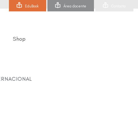
EduBook
Área docente
Contacta
Shop
ERNACIONAL