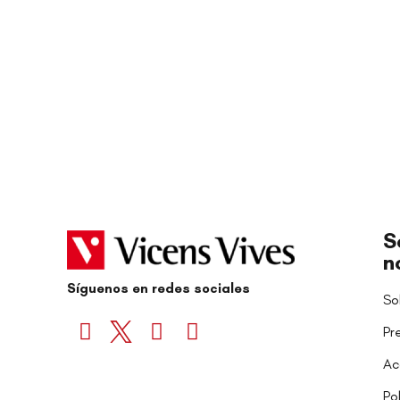
S
n
Síguenos en redes sociales
So
Pr
Ac
Po