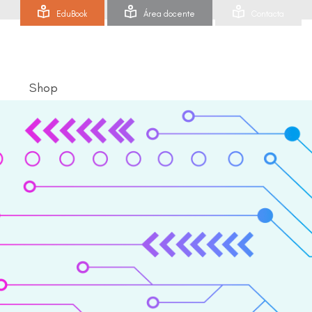
EduBook
Área docente
Contacta
Shop