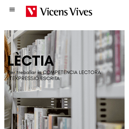

LÈCTIA
Per treballar la COMPETÈNCIA LECTORA
i l’EXPRESSIÓ ESCRITA