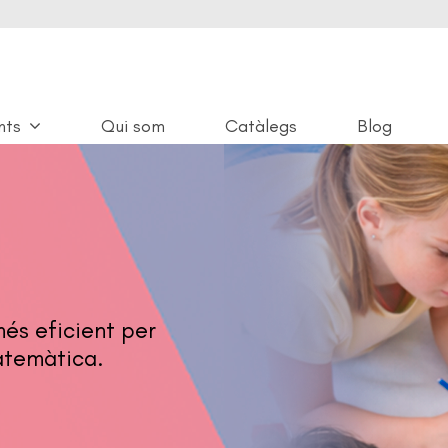
nts
Qui som
Catàlegs
Blog
és eficient per
atemàtica.