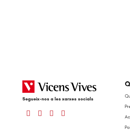
Q
Qu
Segueix-nos a les xarxes socials
Pr
Ac
Po