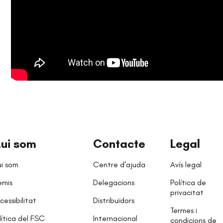
ui som
Contacte
Legal
i som
Centre d'ajuda
Avís legal
emis
Delegacions
Política de
privacitat
cessibilitat
Distribuïdors
Termes i
lítica del FSC
Internacional
condicions de