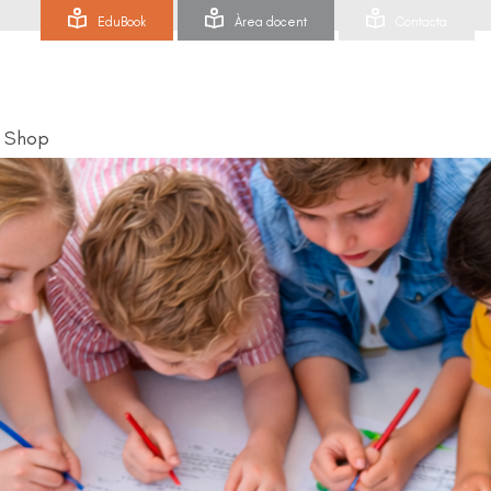
EduBook
Àrea docent
Contacta
Shop