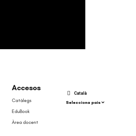
Accesos
Català
Catàlegs
EduBook
Àrea docent