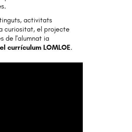
es.
inguts, activitats
 curiositat, el projecte
s de l'alumnat ia
del currículum LOMLOE
.