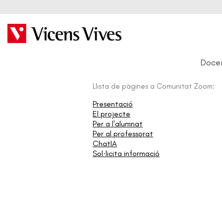
Doce
Llista de pàgines a Comunitat Zoom:
Presentació
El projecte
Per a l'alumnat
Per al professorat
ChatIA
Sol·licita informació