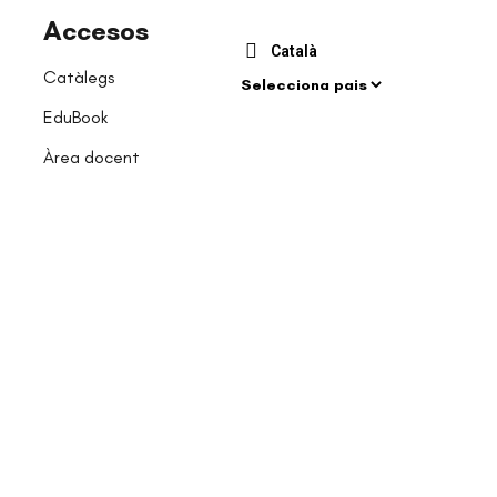
Accesos
Català
Catàlegs
EduBook
Àrea docent