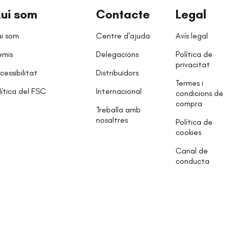
ui som
Contacte
Legal
i som
Centre d'ajuda
Avís legal
emis
Delegacions
Política de
privacitat
cessibilitat
Distribuïdors
Termes i
lítica del FSC
Internacional
condicions de
compra
Treballa amb
nosaltres
Política de
cookies
Canal de
conducta