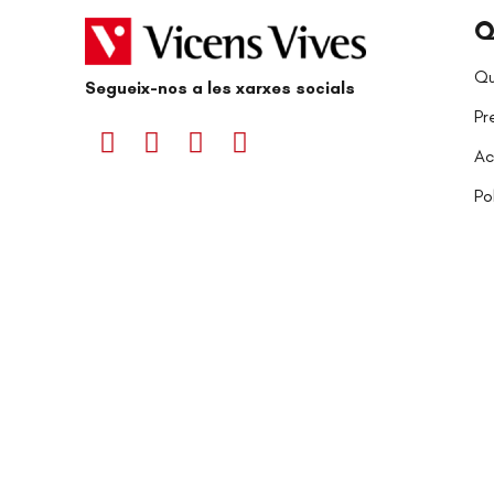
Q
Qu
Segueix-nos a les xarxes socials
Pr
Ac
Po