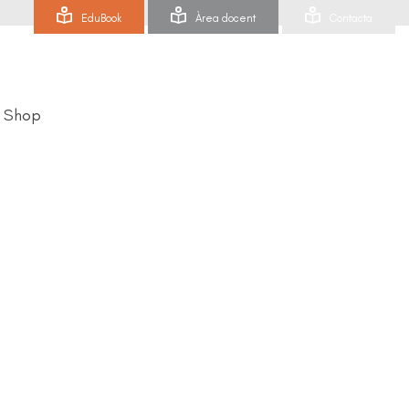
EduBook
Àrea docent
Contacta
Shop