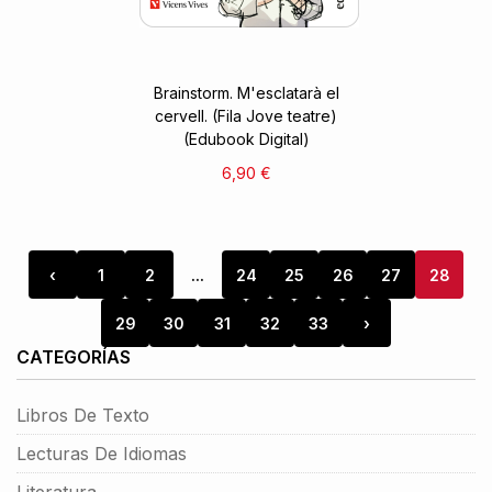
Brainstorm. M'esclatarà el
cervell. (Fila Jove teatre)
(Edubook Digital)
6,90 €
‹
1
2
...
24
25
26
27
28
29
30
31
32
33
›
CATEGORÍAS
Libros De Texto
Lecturas De Idiomas