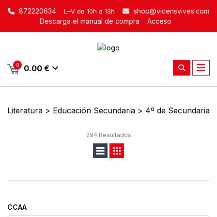
872220634
shop@vicensvives.com
L–V de 10h a 13h
Descarga el manual de compra
Acceso
0
0.00 €
Literatura > Educación Secundaria > 4º de Secundaria
294 Resultados
CCAA