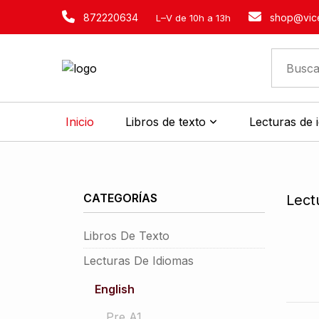
872220634
shop@vice
L–V de 10h a 13h
Inicio
Libros de texto
Lecturas de 
CATEGORÍAS
Lect
Libros De Texto
Lecturas De Idiomas
English
Pre A1