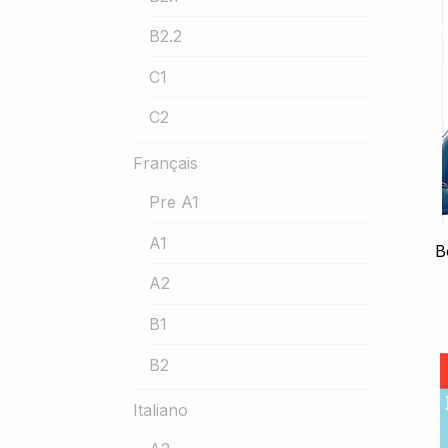
B2.2
C1
C2
Français
Pre A1
A1
B
A2
B1
B2
Italiano