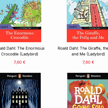
ald Dahl: The Enormous
Roald Dahl: The Giraffe, th
Crocodile (Ladybird)
and Me (Ladybird)
7,60 €
7,60 €