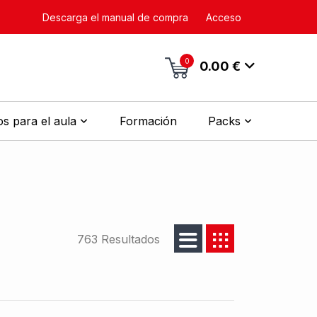
Descarga el manual de compra
Acceso
0
0.00 €
s para el aula
Formación
Packs
763 Resultados