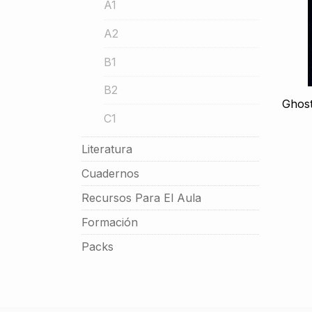
A1
A2
B1
B2
Ghost
C1
Literatura
Cuadernos
Recursos Para El Aula
Formación
Packs