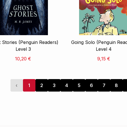
 Stories (Penguin Readers)
Going Solo (Penguin Rea
Level 3
Level 4
10,20 €
9,15 €
‹
1
2
3
4
5
6
7
8