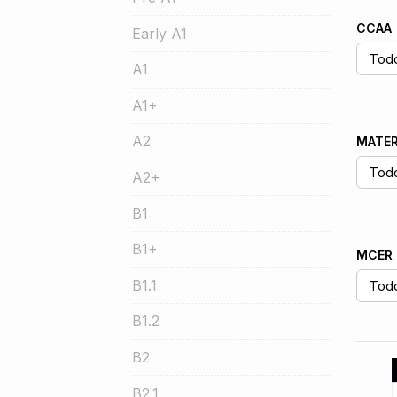
CCAA
Early A1
A1
A1+
A2
MATER
A2+
B1
B1+
MCER
B1.1
B1.2
B2
B2.1