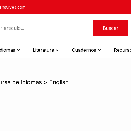
nsvives.com
Buscar
idiomas
Literatura
Cuadernos
Recurso
uras de idiomas > English