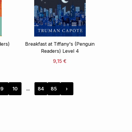
ders)
Breakfast at Tiffany's (Penguin
Readers) Level 4
9,15 €
9
10
...
84
85
›