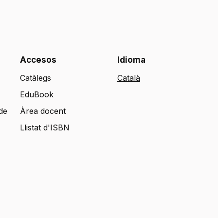
Accesos
Idioma
Catàlegs
EduBook
de
Àrea docent
Llistat d'ISBN