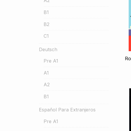
A2
B1
B2
C1
Deutsch
Ro
Pre A1
A1
A2
B1
Español Para Extranjeros
Pre A1