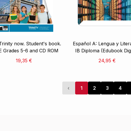
Trinity now. Student's book.
Español A: Lengua y Liter
 Grades 5-6 and CD ROM
IB Diploma (Edubook Digi
19,35 €
24,95 €
‹
1
2
3
4