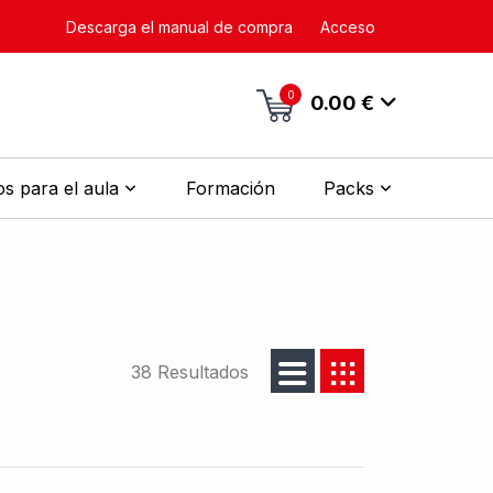
Descarga el manual de compra
Acceso
0
0.00 €
s para el aula
Formación
Packs
38 Resultados