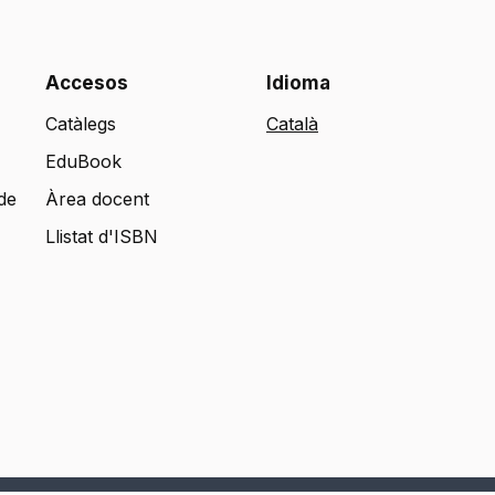
Accesos
Idioma
Catàlegs
EduBook
de
Àrea docent
Llistat d'ISBN