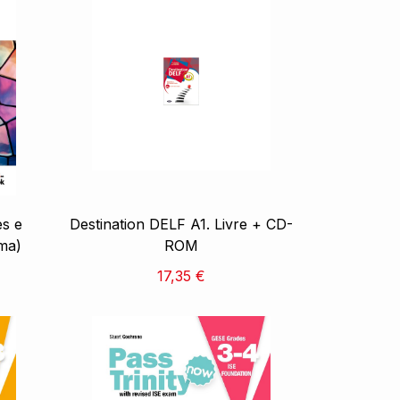
es e
Destination DELF A1. Livre + CD-
oma)
ROM
17,35 €