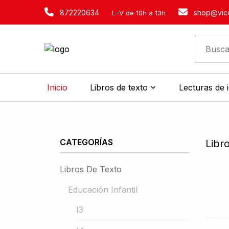
872220634
shop@vice
L–V de 10h a 13h
Inicio
Libros de texto
Lecturas de 
CATEGORÍAS
Libr
Libros De Texto
Educación Infantil
I3