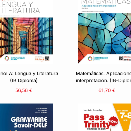
ñol A: Lengua y Literatura
Matemáticas. Aplicacion
(IB Diploma)
interpretación. (IB-Dipl
56,56 €
61,70 €