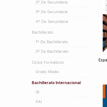
2º De Secundaria
3º De Secundaria
4º De Secundaria
Bachillerato
1º De Bachillerato
2º De Bachillerato
Espa
Ciclos Formativos
Grado Medio
Bachillerato Internacional
IB
PAI