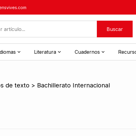
nsvives.com
Buscar
idiomas
Literatura
Cuadernos
Recurso
os de texto > Bachillerato Internacional