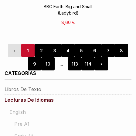
BBC Earth: Big and Small
(Ladybird)
8,60 €
‹
1
2
3
4
5
6
7
8
9
10
...
113
114
›
CATEGORÍAS
Libros De Texto
Lecturas De Idiomas
English
Pre A1