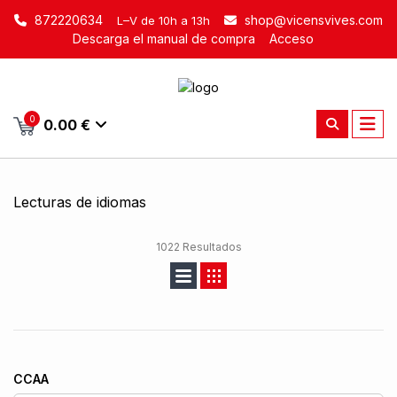
872220634
shop@vicensvives.com
L–V de 10h a 13h
Descarga el manual de compra
Acceso
0
0.00 €
Lecturas de idiomas
1022 Resultados
CCAA