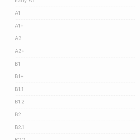
Early A1
A1
A1+
A2
A2+
B1
B1+
B1.1
B1.2
B2
B2.1
B2.2