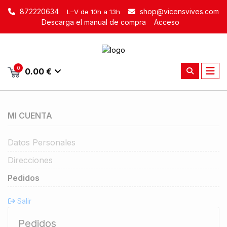
872220634
shop@vicensvives.com
L–V de 10h a 13h
Descarga el manual de compra
Acceso
0
0.00 €
MI CUENTA
Datos Personales
Direcciones
Pedidos
Salir
Pedidos