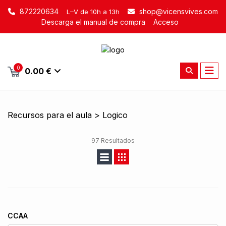
872220634
shop@vicensvives.com
L–V de 10h a 13h
Descarga el manual de compra
Acceso
0
0.00 €
Recursos para el aula > Logico
97 Resultados
CCAA