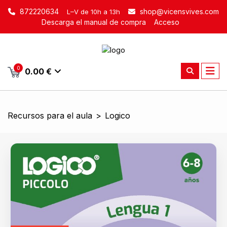
872220634
shop@vicensvives.com
L–V de 10h a 13h
Descarga el manual de compra
Acceso
0
0.00 €
Recursos para el aula
>
Logico