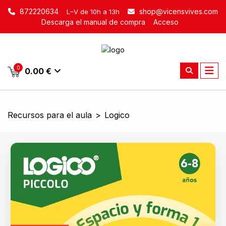
872220634
shop@vicensvives.com
L–V de 10h a 13h
Descarga el manual de compra
Acceso
0
0.00 €
Recursos para el aula
>
Logico