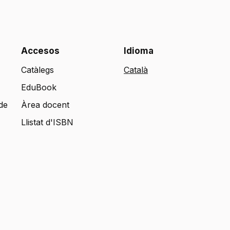
Accesos
Idioma
Catàlegs
EduBook
de
Àrea docent
Llistat d'ISBN