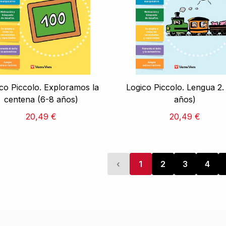
co Piccolo. Exploramos la
Logico Piccolo. Lengua 2.
centena (6-8 años)
años)
20,49 €
20,49 €
‹
1
2
3
4