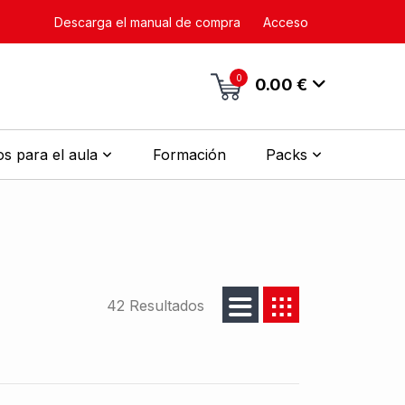
Descarga el manual de compra
Acceso
0
0.00 €
s para el aula
Formación
Packs
42 Resultados