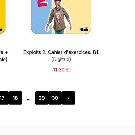
ve +
Exploits 2. Cahier d'exercices. B1.
ale)
(Digitale)
11,30 €
17
18
...
29
30
›