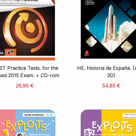
ST Practice Tests. for the
HE. Historia de España. (
ised 2015 Exam. + CD-rom
3D)
26,90 €
54,85 €