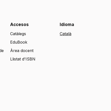
Accesos
Idioma
Catàlegs
EduBook
de
Àrea docent
Llistat d'ISBN