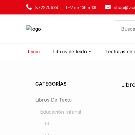
872220634
shop@vice
L–V de 10h a 13h
Inicio
Libros de texto
Lecturas de 
CATEGORÍAS
Libr
Libros De Texto
Educación Infantil
I3