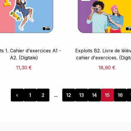
ts 1. Cahier d'exercices A1 -
Exploits B2. Livre de lélè
A2. (Digitale)
cahier d'exercices. (Digit
11,30 €
18,90 €
‹
1
2
...
12
13
14
15
16