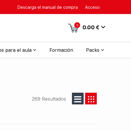
Descarga el manual de compra
Acceso
0
0.00 €
s para el aula
Formación
Packs
269 Resultados