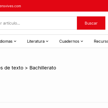
nsvives.com
Buscar
idiomas
Literatura
Cuadernos
Recurso
os de texto > Bachillerato