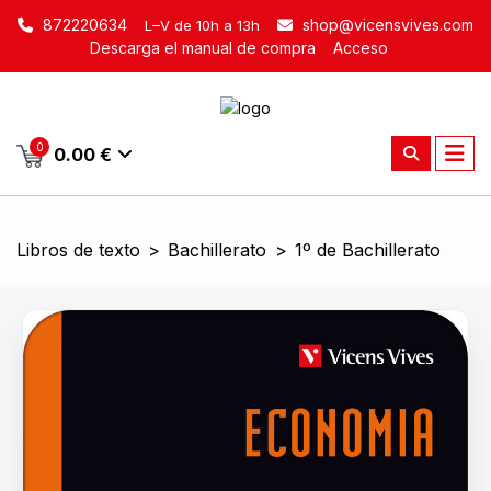
872220634
shop@vicensvives.com
L–V de 10h a 13h
Descarga el manual de compra
Acceso
0
0.00 €
Libros de texto
>
Bachillerato
>
1º de Bachillerato