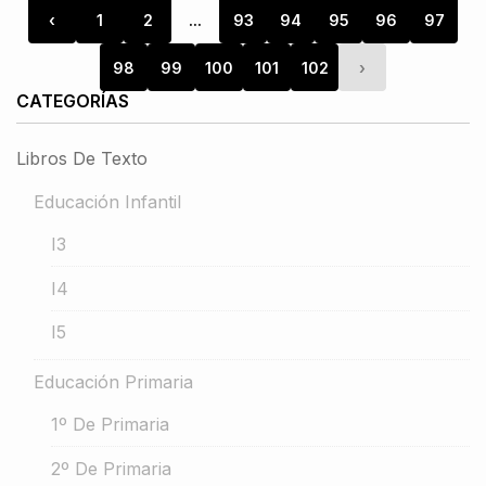
‹
1
2
...
93
94
95
96
97
98
99
100
101
102
›
CATEGORÍAS
Libros De Texto
Educación Infantil
I3
I4
I5
Educación Primaria
1º De Primaria
2º De Primaria