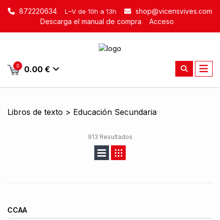
872220634
shop@vicensvives.com
L–V de 10h a 13h
Descarga el manual de compra
Acceso
0
0.00 €
Libros de texto > Educación Secundaria
913 Resultados
CCAA