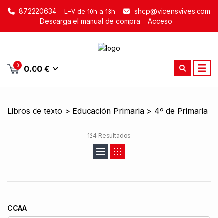
872220634
shop@vicensvives.com
L–V de 10h a 13h
Descarga el manual de compra
Acceso
0
0.00 €
Libros de texto > Educación Primaria > 4º de Primaria
124 Resultados
CCAA