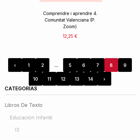
Comprendre i aprendre 4.
Comunitat Valenciana (P.
Zoom)
12,25 €
‹
1
2
...
5
6
7
8
9
10
11
12
13
14
›
CATEGORÍAS
Libros De Texto
Educación Infantil
I3