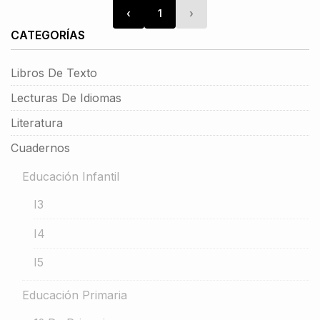
‹
1
›
CATEGORÍAS
Libros De Texto
Lecturas De Idiomas
Literatura
Cuadernos
Educación Infantil
I3
I4
I5
Educación Primaria