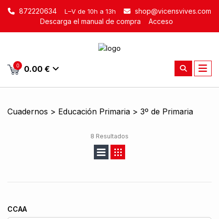
872220634
shop@vicensvives.com
L–V de 10h a 13h
Descarga el manual de compra
Acceso
0
0.00 €
Cuadernos > Educación Primaria > 3º de Primaria
8 Resultados
CCAA