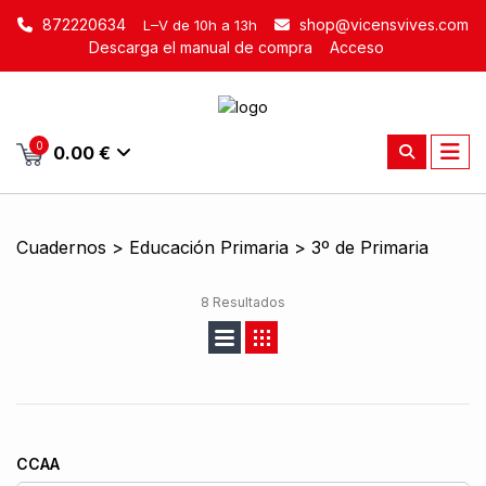
872220634
shop@vicensvives.com
L–V de 10h a 13h
Descarga el manual de compra
Acceso
0
0.00 €
Cuadernos > Educación Primaria > 3º de Primaria
8 Resultados
CCAA