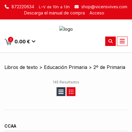
872220634
shop@vicensvives.com
L–V de 10h a 13h
Descarga el manual de compra
Acceso
0
0.00 €
Libros de texto > Educación Primaria > 2º de Primaria
145 Resultados
CCAA