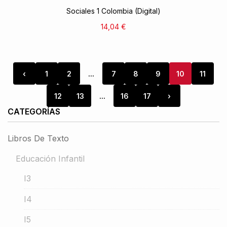
Sociales 1 Colombia (Digital)
14,04 €
‹
1
2
...
7
8
9
10
11
12
13
...
16
17
›
CATEGORÍAS
Libros De Texto
Educación Infantil
I3
I4
I5