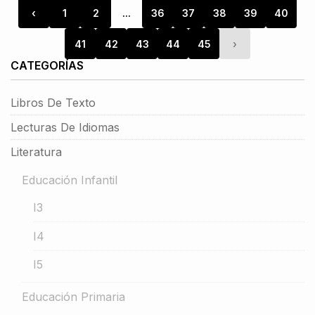
‹
1
2
...
36
37
38
39
40
41
42
43
44
45
›
CATEGORÍAS
Libros De Texto
Lecturas De Idiomas
Literatura
Educación Infantil
I3
I4
I5
Educación Primaria