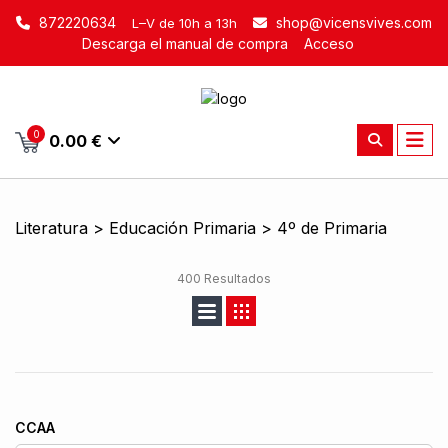
872220634
shop@vicensvives.com
L–V de 10h a 13h
Descarga el manual de compra
Acceso
0
0.00 €
Literatura > Educación Primaria > 4º de Primaria
400 Resultados
CCAA