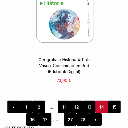
Geografía e Historia 4. País
Vasco. Comunidad en Red
(Edubook Digital)
23,90 €
‹
1
2
...
11
12
13
14
15
16
17
...
27
28
›