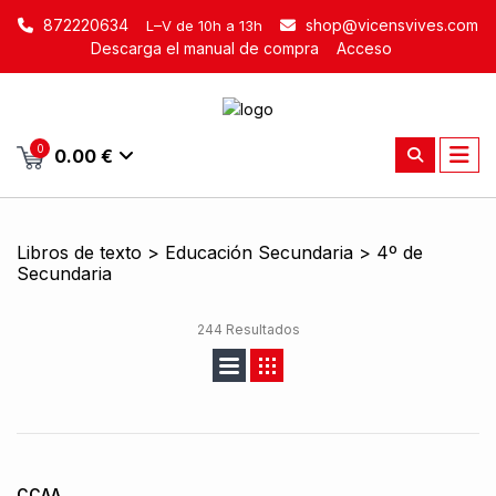
872220634
shop@vicensvives.com
L–V de 10h a 13h
Descarga el manual de compra
Acceso
0
0.00 €
Libros de texto > Educación Secundaria > 4º de
Secundaria
244 Resultados
CCAA