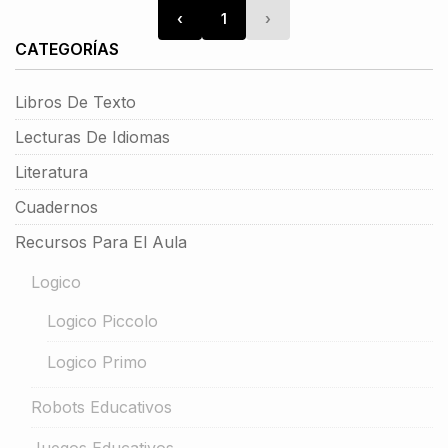
‹
1
›
CATEGORÍAS
Libros De Texto
Lecturas De Idiomas
Literatura
Cuadernos
Recursos Para El Aula
Logico
Logico Piccolo
Logico Primo
Robots Educativos
Juegos Educativos