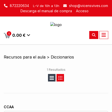
872220634
shop@vicensvives.com
L–V de 10h a 13h
Descarga el manual de compra
Acceso
0
0.00 €
Recursos para el aula > Diccionarios
1 Resultados
CCAA