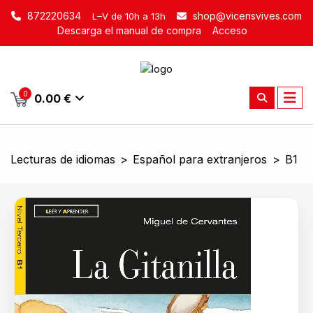
872220634
shop@vicensvives.com
L–V de 10h a 13h
Descarga el manual de compra
Acceso
0
0.00 €
Lecturas de idiomas
>
Español para extranjeros
>
B1