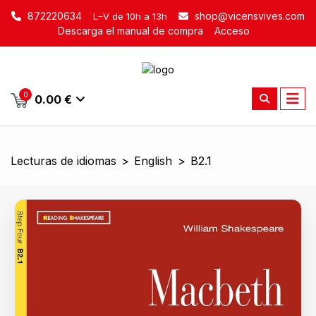
872220634
shop@vicensvives.com
L–V de 10h a 13h
Descarga el manual de compra
Acceso
0
0.00 €
Lecturas de idiomas
>
English
>
B2.1