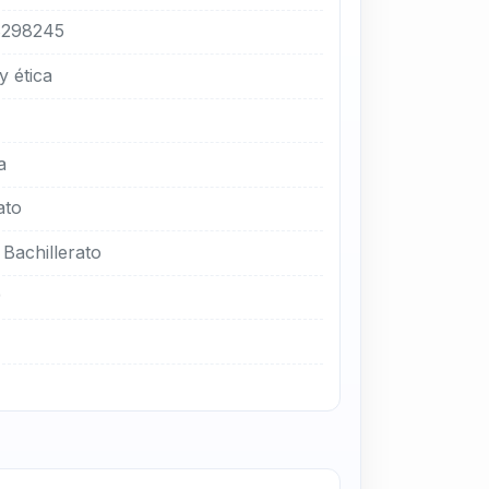
298245
y ética
a
ato
Bachillerato
9