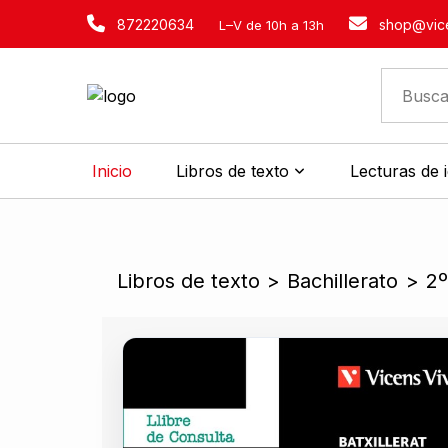
872220634
shop@vice
L–V de 10h a 13h
Inicio
Libros de texto
Lecturas de 
Libros de texto
>
Bachillerato
>
2º