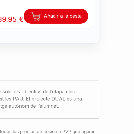
Añadir a la cesta
39.95 €
olir els objectius de l’etapa i les
xit les PAU. El projecte DUAL és una
atge autònom de l’alumnat.
a, todos los precios de cesión o PVP que figuran