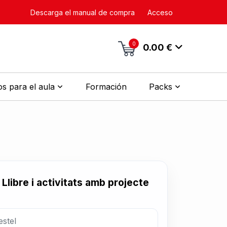
Descarga el manual de compra
Acceso
0
0.00 €
s para el aula
Formación
Packs
. Llibre i activitats amb projecte
estel