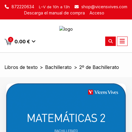
872220634
shop@vicensvives.com
L–V de 10h a 13h
Descarga el manual de compra
Acceso
0
0.00 €
Libros de texto
>
Bachillerato
>
2º de Bachillerato