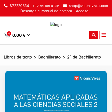
872220634
shop@vicensvives.com
L–V de 10h a 13h
Descarga el manual de compra
Acceso
0
0.00 €
Libros de texto
>
Bachillerato
>
2º de Bachillerato