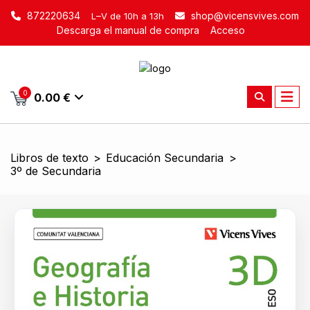
872220634
shop@vicensvives.com
L–V de 10h a 13h
Descarga el manual de compra
Acceso
0
0.00 €
Libros de texto
>
Educación Secundaria
>
3º de Secundaria