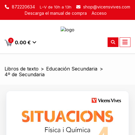
872220634
shop@vicensvives.com
L–V de 10h a 13h
Descarga el manual de compra
Acceso
0
0.00 €
Libros de texto
>
Educación Secundaria
>
4º de Secundaria