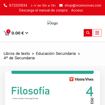
872220634
shop@vicensvives.com
L–V de 10h a 13h
Descarga el manual de compra
Acceso
0
0.00 €
Libros de texto
>
Educación Secundaria
>
4º de Secundaria