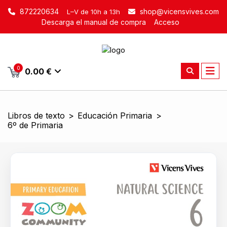
872220634
shop@vicensvives.com
L–V de 10h a 13h
Descarga el manual de compra
Acceso
0
0.00 €
Libros de texto
>
Educación Primaria
>
6º de Primaria