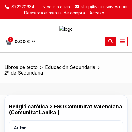
872220634
shop@vicensvives.com
L–V de 10h a 13h
Descarga el manual de compra
Acceso
0
0.00 €
Libros de texto
>
Educación Secundaria
>
2º de Secundaria
Religió catòlica 2 ESO Comunitat Valenciana
(Comunitat Lanikai)
Autor