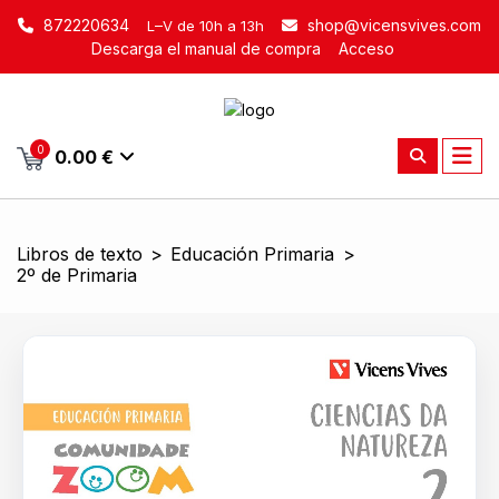
872220634
shop@vicensvives.com
L–V de 10h a 13h
Descarga el manual de compra
Acceso
0
0.00 €
Libros de texto
>
Educación Primaria
>
2º de Primaria