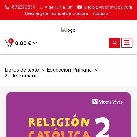
872220634
shop@vicensvives.com
L–V de 10h a 13h
Descarga el manual de compra
Acceso
0
0.00 €
Libros de texto
>
Educación Primaria
>
2º de Primaria