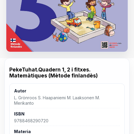
PekeTuhat.Quadern 1, 2 i fitxes.
Matemàtiques (Mètode finlandès)
Autor
L. Grönroos S. Haapaniemi M. Laaksonen M.
Merikanto
ISBN
9788468290720
Materia