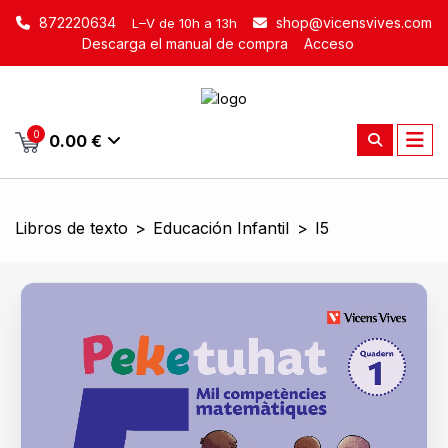
872220634
shop@vicensvives.com
L–V de 10h a 13h
Descarga el manual de compra
Acceso
0
0.00 €
Libros de texto
>
Educación Infantil
>
I5