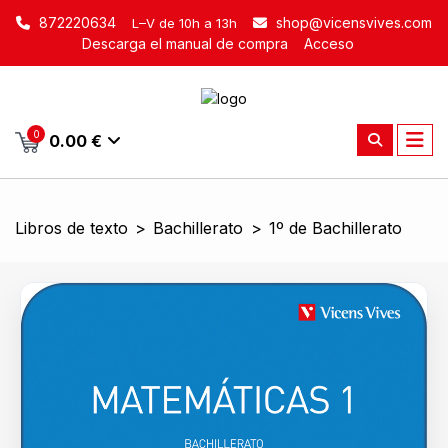
872220634
shop@vicensvives.com
L–V de 10h a 13h
Descarga el manual de compra
Acceso
0
0.00 €
Libros de texto
>
Bachillerato
>
1º de Bachillerato