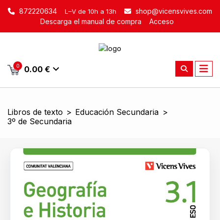
872220634
shop@vicensvives.com
L–V de 10h a 13h
Descarga el manual de compra
Acceso
0
0.00 €
Libros de texto
>
Educación Secundaria
>
3º de Secundaria