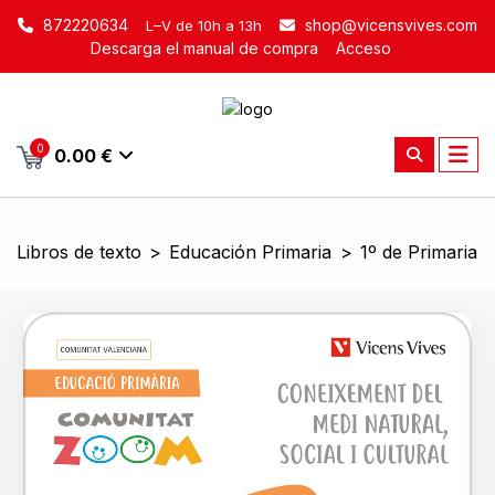
872220634
shop@vicensvives.com
L–V de 10h a 13h
Descarga el manual de compra
Acceso
0
0.00 €
Libros de texto
>
Educación Primaria
>
1º de Primaria