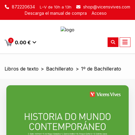
872220634
shop@vicensvives.com
L–V de 10h a 13h
Descarga el manual de compra
Acceso
0
0.00 €
Libros de texto
>
Bachillerato
>
1º de Bachillerato