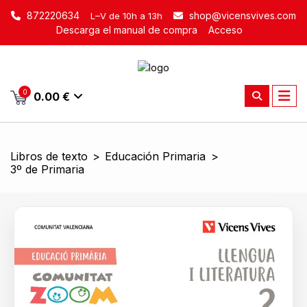
872220634
shop@vicensvives.com
L–V de 10h a 13h
Descarga el manual de compra
Acceso
0
0.00 €
Libros de texto
>
Educación Primaria
>
3º de Primaria