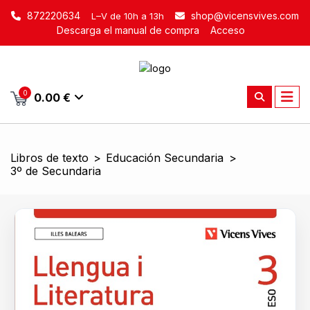
872220634
shop@vicensvives.com
L–V de 10h a 13h
Descarga el manual de compra
Acceso
0
0.00 €
Libros de texto
>
Educación Secundaria
>
3º de Secundaria