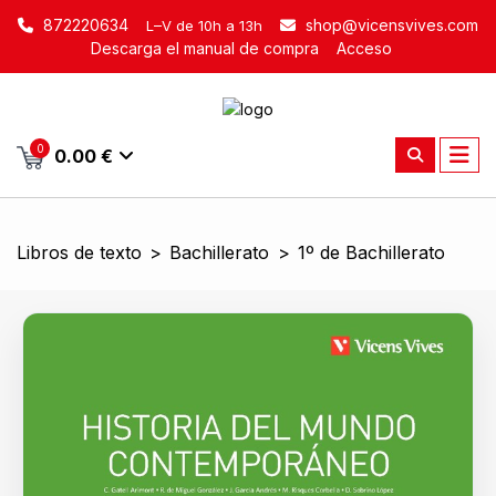
872220634
shop@vicensvives.com
L–V de 10h a 13h
Descarga el manual de compra
Acceso
0
0.00 €
Libros de texto
>
Bachillerato
>
1º de Bachillerato