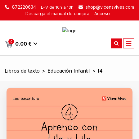
872220634
shop@vicensvives.com
L–V de 10h a 13h
Descarga el manual de compra
Acceso
0
0.00 €
Libros de texto
>
Educación Infantil
>
I4