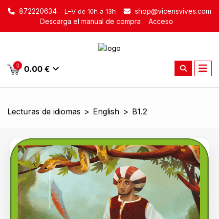
872220634
shop@vicensvives.com
L–V de 10h a 13h
Descarga el manual de compra
Acceso
0
0.00 €
Lecturas de idiomas
>
English
>
B1.2