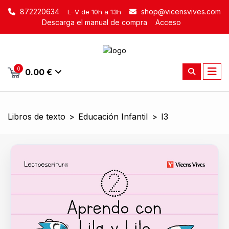
872220634
shop@vicensvives.com
L–V de 10h a 13h
Descarga el manual de compra
Acceso
0
0.00 €
Libros de texto
>
Educación Infantil
>
I3