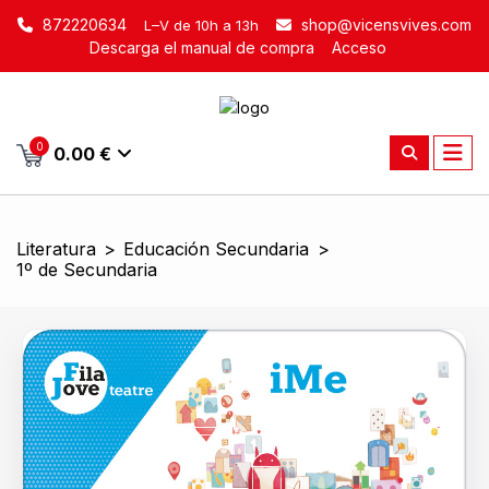
872220634
shop@vicensvives.com
L–V de 10h a 13h
Descarga el manual de compra
Acceso
0
0.00 €
Literatura
>
Educación Secundaria
>
1º de Secundaria