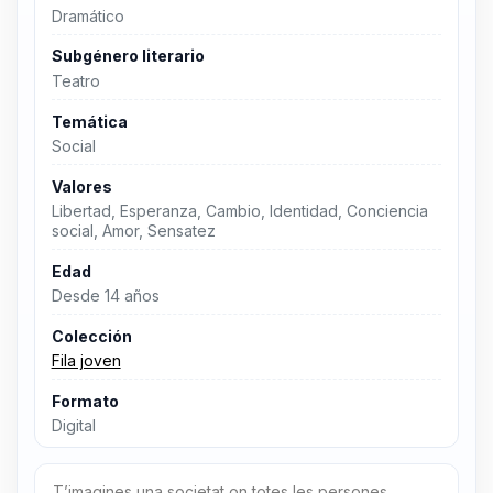
Dramático
Subgénero literario
Teatro
Temática
Social
Valores
Libertad, Esperanza, Cambio, Identidad, Conciencia
social, Amor, Sensatez
Edad
Desde 14 años
Colección
Fila joven
Formato
Digital
T’imagines una societat on totes les persones